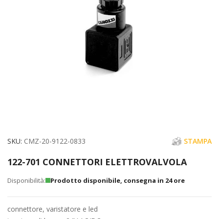
immagini
Vai
SKU
CMZ-20-9122-0833
STAMPA
all'inizio
122-701 CONNETTORI ELETTROVALVOLA
della
galleria
Prodotto disponibile, consegna in 24 ore
di
immagini
connettore, varistatore e led