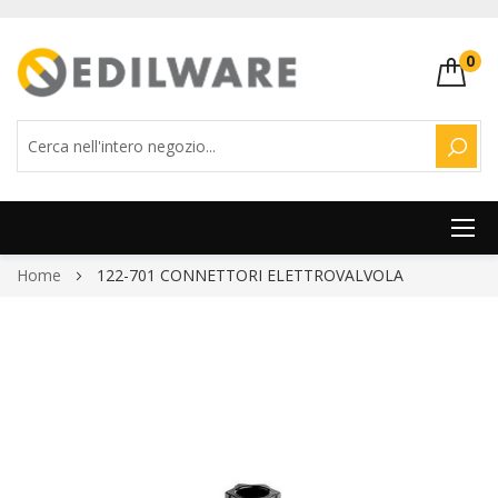
0
CERC
Salta
Home
122-701 CONNETTORI ELETTROVALVOLA
al
contenuto
Vai
alla
fine
della
galleria
di