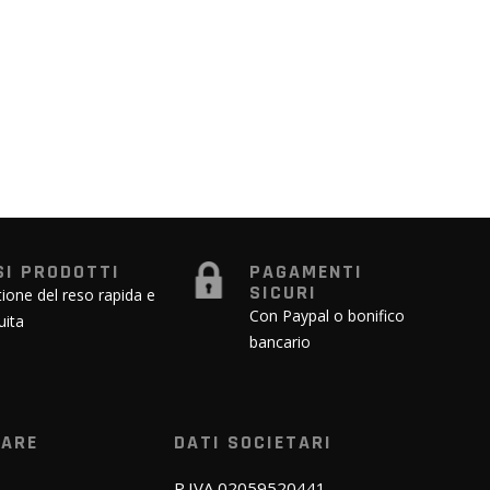
SI PRODOTTI
PAGAMENTI
SICURI
ione del reso rapida e
Con Paypal o bonifico
uita
bancario
WARE
DATI SOCIETARI
P.IVA 02059520441