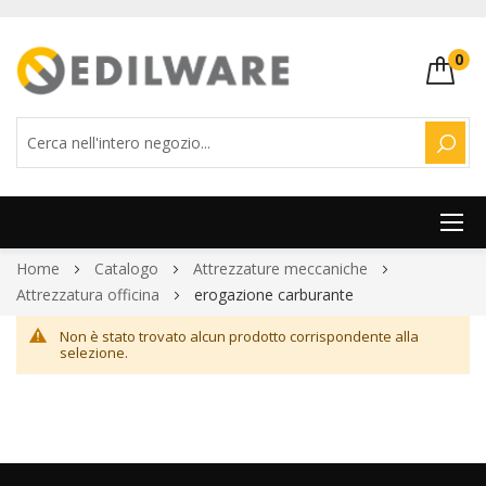
0
CERC
Salta
Home
Catalogo
Attrezzature meccaniche
al
Attrezzatura officina
erogazione carburante
contenuto
Non è stato trovato alcun prodotto corrispondente alla
selezione.