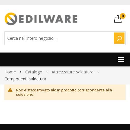
0
CERC
Salta
Home
Catalogo
Attrezzature saldatura
al
Componenti saldatura
contenuto
Non è stato trovato alcun prodotto corrispondente alla
selezione.