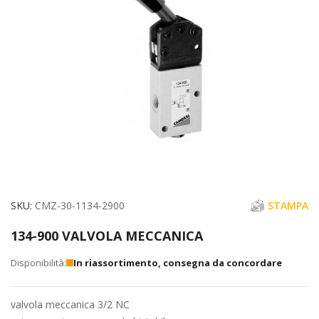
immagini
Vai
SKU
CMZ-30-1134-2900
STAMPA
all'inizio
134-900 VALVOLA MECCANICA
della
galleria
In riassortimento, consegna da concordare
di
immagini
valvola meccanica 3/2 NC