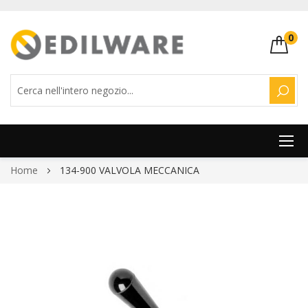
0
CERC
Salta
Home
134-900 VALVOLA MECCANICA
al
contenuto
Vai
alla
fine
della
galleria
di