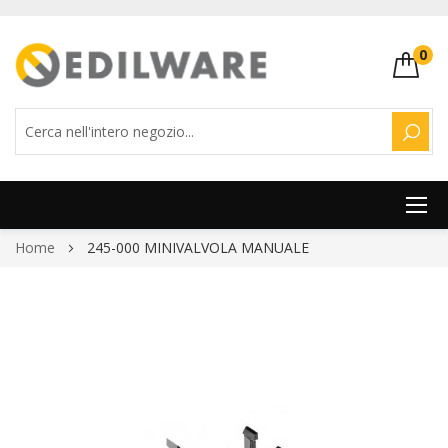
0
CERC
Salta
Home
245-000 MINIVALVOLA MANUALE
al
contenuto
Vai
alla
fine
della
galleria
di