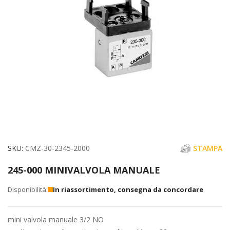
immagini
Vai
SKU
CMZ-30-2345-2000
STAMPA
all'inizio
245-000 MINIVALVOLA MANUALE
della
galleria
In riassortimento, consegna da concordare
di
immagini
mini valvola manuale 3/2 NO