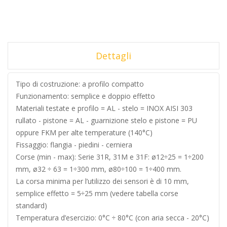
Dettagli
Tipo di costruzione: a profilo compatto
Funzionamento: semplice e doppio effetto
Materiali testate e profilo = AL - stelo = INOX AISI 303
rullato - pistone = AL - guarnizione stelo e pistone = PU
oppure FKM per alte temperature (140°C)
Fissaggio: flangia - piedini - cerniera
Corse (min - max): Serie 31R, 31M e 31F: ø12÷25 = 1÷200
mm, ø32 ÷ 63 = 1÷300 mm, ø80÷100 = 1÷400 mm.
La corsa minima per l’utilizzo dei sensori è di 10 mm,
semplice effetto = 5÷25 mm (vedere tabella corse
standard)
Temperatura d’esercizio: 0°C ÷ 80°C (con aria secca - 20°C)