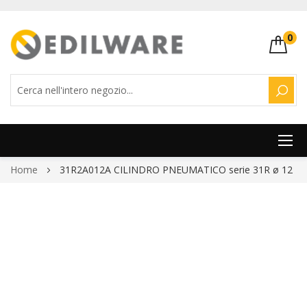
0
CERC
Salta
Home
31R2A012A CILINDRO PNEUMATICO serie 31R ø 12
al
contenuto
Vai
alla
fine
della
galleria
di