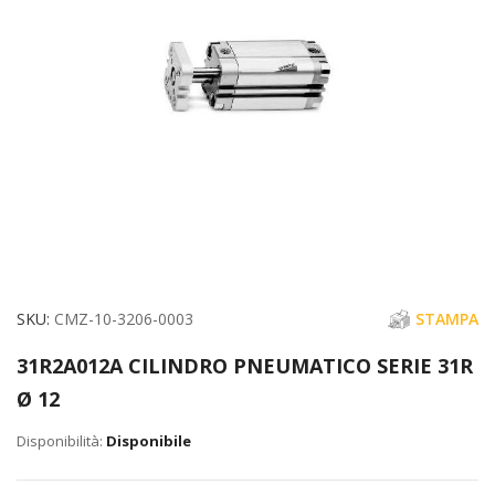
immagini
Vai
SKU
CMZ-10-3206-0003
STAMPA
all'inizio
31R2A012A CILINDRO PNEUMATICO SERIE 31R
della
Ø 12
galleria
di
Disponibile
immagini