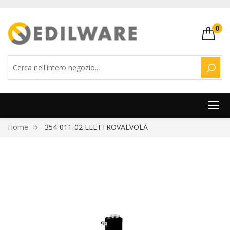
0
CERC
Salta
Home
354-011-02 ELETTROVALVOLA
al
contenuto
Vai
alla
fine
della
galleria
di