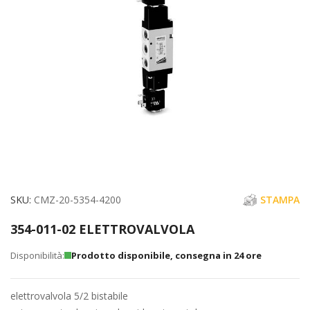
immagini
Vai
SKU
CMZ-20-5354-4200
STAMPA
all'inizio
354-011-02 ELETTROVALVOLA
della
galleria
Prodotto disponibile, consegna in 24 ore
di
immagini
elettrovalvola 5/2 bistabile