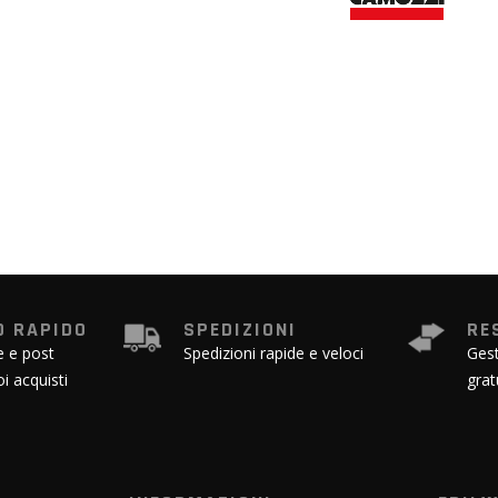
 RAPIDO
SPEDIZIONI
RE
e e post
Spedizioni rapide e veloci
Gest
oi acquisti
grat