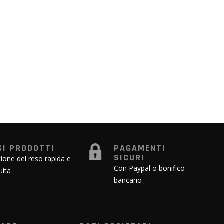
SI PRODOTTI
PAGAMENTI
SICURI
ione del reso rapida e
Con Paypal o bonifico
uita
bancario