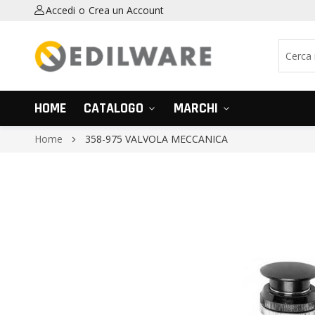
Accedi
Crea un Account
HOME
CATALOGO
MARCHI
Home
358-975 VALVOLA MECCANICA
Vai
alla
fine
della
galleria
di
immagini