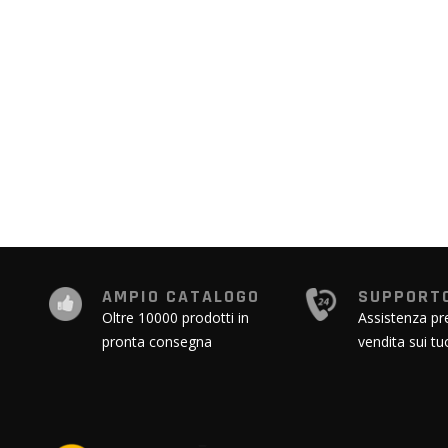
all'inizio
della
galleria
di
immagini
AMPIO CATALOGO
SUPPORTO
Oltre 10000 prodotti in
Assistenza pr
pronta consegna
vendita sui tu