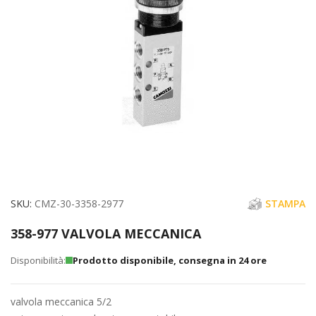
immagini
Vai
SKU
CMZ-30-3358-2977
STAMPA
all'inizio
358-977 VALVOLA MECCANICA
della
galleria
Prodotto disponibile, consegna in 24 ore
di
immagini
valvola meccanica 5/2