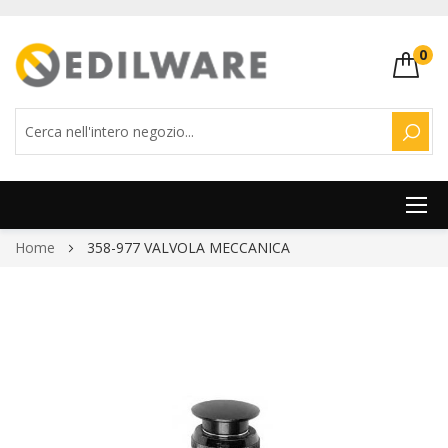
0
CERC
Salta
Home
358-977 VALVOLA MECCANICA
al
contenuto
Vai
alla
fine
della
galleria
di