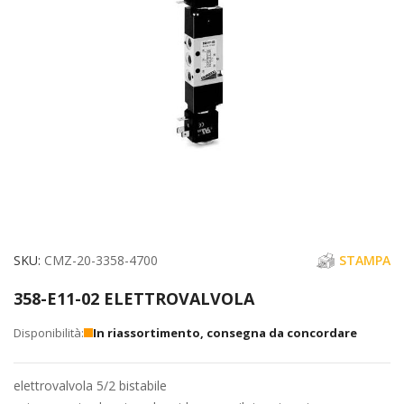
immagini
Vai
SKU
CMZ-20-3358-4700
STAMPA
all'inizio
358-E11-02 ELETTROVALVOLA
della
galleria
In riassortimento, consegna da concordare
di
immagini
elettrovalvola 5/2 bistabile