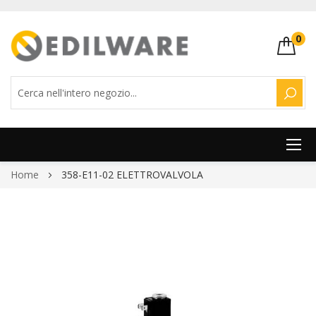
0
CERC
Salta
Home
358-E11-02 ELETTROVALVOLA
al
contenuto
Vai
alla
fine
della
galleria
di