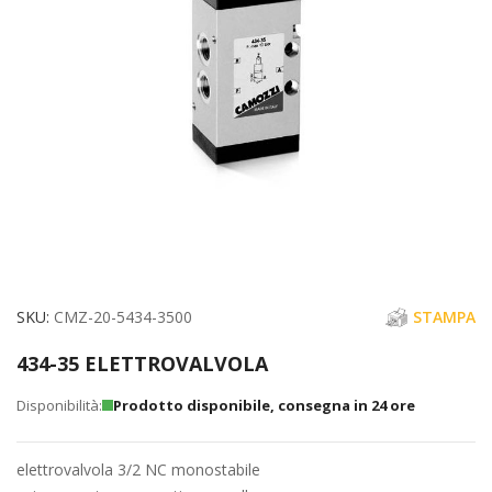
immagini
Vai
SKU
CMZ-20-5434-3500
STAMPA
all'inizio
434-35 ELETTROVALVOLA
della
galleria
Prodotto disponibile, consegna in 24 ore
di
immagini
elettrovalvola 3/2 NC monostabile