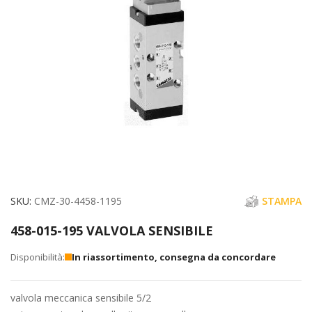
immagini
Vai
SKU
CMZ-30-4458-1195
STAMPA
all'inizio
458-015-195 VALVOLA SENSIBILE
della
galleria
In riassortimento, consegna da concordare
di
immagini
valvola meccanica sensibile 5/2