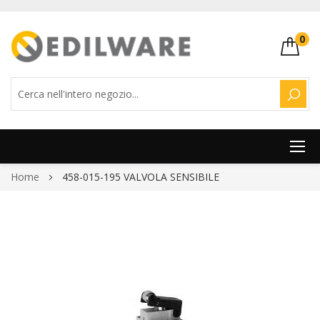
0
CERC
Salta
Home
458-015-195 VALVOLA SENSIBILE
al
contenuto
Vai
alla
fine
della
galleria
di