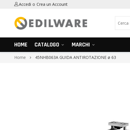
Accedi
Crea un Account
HOME
CATALOGO
MARCHI
Home
45NHB063A GUIDA ANTIROTAZIONE ø 63
Vai
alla
fine
della
galleria
di
immagini