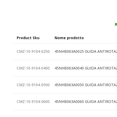
all'inizio
della
galleria
di
immagini
Product Sku
Nome prodotto
Elementi
CMZ-10-9104-0250
45NHB063A0025 GUIDA ANTIROTA
prodotti
raggruppati
CMZ-10-9104-0400
45NHB063A0040 GUIDA ANTIROTA
CMZ-10-9104-0500
45NHB063A0050 GUIDA ANTIROTA
CMZ-10-9104-0600
45NHB063A0060 GUIDA ANTIROTA