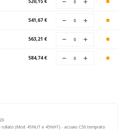
520,15 €
541,67 €
563,21 €
584,74 €
20
20B rullato (Mod. 45NUT e 45NHT) - acciaio C50 temprato