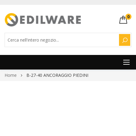
0
CERC
Salta
Home
B-27-40 ANCORAGGIO PIEDINI
al
contenuto
Vai
alla
fine
della
galleria
di