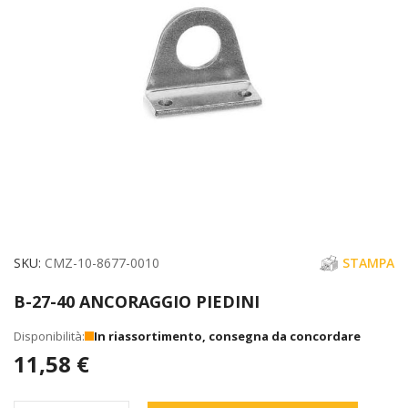
immagini
Vai
SKU
CMZ-10-8677-0010
STAMPA
all'inizio
B-27-40 ANCORAGGIO PIEDINI
della
galleria
In riassortimento, consegna da concordare
di
11,58 €
immagini