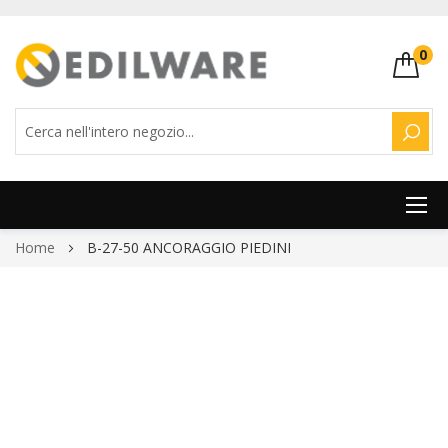
0
CERC
Salta
Home
B-27-50 ANCORAGGIO PIEDINI
al
contenuto
Vai
alla
fine
della
galleria
di