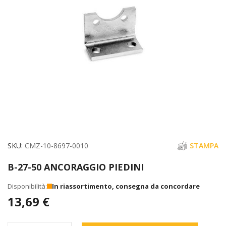
immagini
Vai
SKU
CMZ-10-8697-0010
STAMPA
all'inizio
B-27-50 ANCORAGGIO PIEDINI
della
galleria
In riassortimento, consegna da concordare
di
13,69 €
immagini