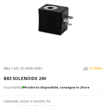
immagini
Vai
SKU
CMZ-20-008B-0083
STAMPA
all'inizio
B83 SOLENOIDE 24V
della
galleria
Prodotto disponibile, consegna in 24 ore
di
immagini
solenoide classe H rivestito PA