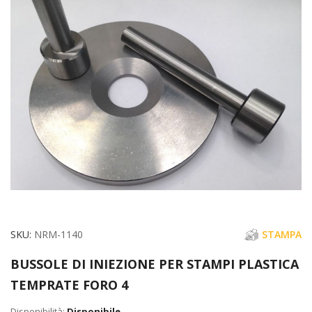
galleria
di
immagini
Vai
SKU
NRM-1140
STAMPA
all'inizio
BUSSOLE DI INIEZIONE PER STAMPI PLASTICA
della
TEMPRATE FORO 4
galleria
di
Disponibile