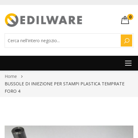
0
CERC
Salta
Home
al
BUSSOLE DI INIEZIONE PER STAMPI PLASTICA TEMPRATE
contenuto
FORO 4
Vai
alla
fine
della