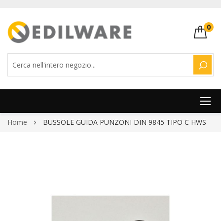
0
CERC
Salta
Home
BUSSOLE GUIDA PUNZONI DIN 9845 TIPO C HWS
al
contenuto
Vai
alla
fine
della
galleria
di