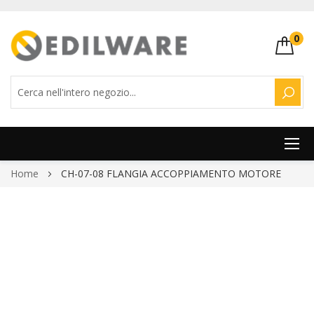
0
CERC
Salta
Home
CH-07-08 FLANGIA ACCOPPIAMENTO MOTORE
al
contenuto
Vai
alla
fine
della
galleria
di