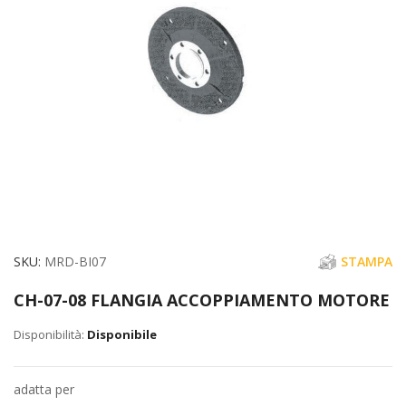
immagini
Vai
SKU
MRD-BI07
STAMPA
all'inizio
CH-07-08 FLANGIA ACCOPPIAMENTO MOTORE
della
galleria
Disponibile
di
immagini
adatta per