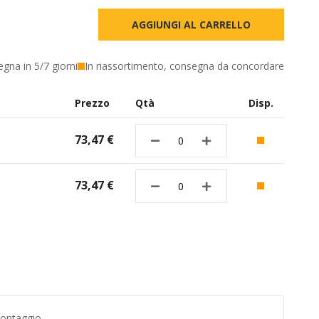
AGGIUNGI AL CARRELLO
egna in 5/7 giorni
In riassortimento, consegna da concordare
Prezzo
Qtà
Disp.
73,47 €
73,47 €
montaggio.