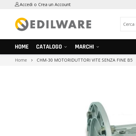
Accedi
Crea un Account
HOME
CATALOGO
MARCHI
Home
CHM-30 MOTORIDUTTORI VITE SENZA FINE B5
Vai
alla
fine
della
galleria
di
immagini