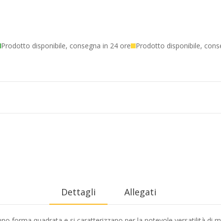
Prodotto disponibile, consegna in 24 ore
Prodotto disponibile, cons
Dettagli
Allegati
hanno forma quadrata e si caratterizzano per la notevole versatilità di 