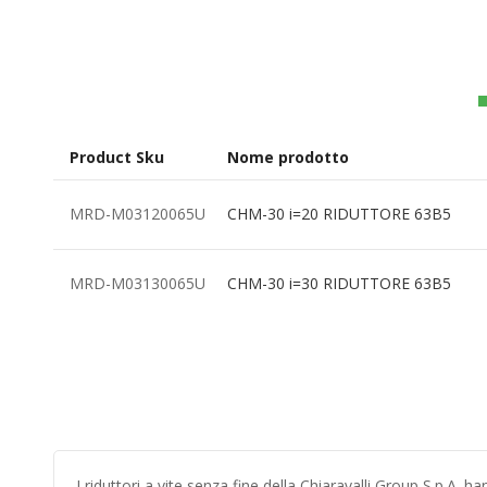
all'inizio
della
galleria
di
immagini
Product Sku
Nome prodotto
Elementi
MRD-M03120065U
CHM-30 i=20 RIDUTTORE 63B5
prodotti
raggruppati
MRD-M03130065U
CHM-30 i=30 RIDUTTORE 63B5
I riduttori a vite senza fine della Chiaravalli Group S.p.A. 