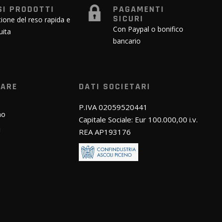
SI PRODOTTI
PAGAMENTI
SICURI
ione del reso rapida e
Con Paypal o bonifico
uita
bancario
WARE
DATI SOCIETARI
P.IVA 02059520441
mo
Capitale Sociale: Eur 100.000,00 i.v.
i
REA AP193176