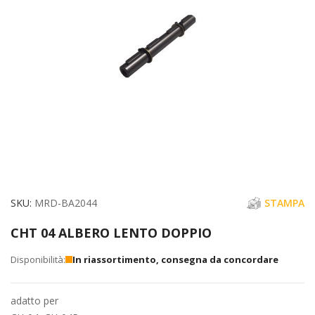
immagini
Vai
SKU
MRD-BA2044
STAMPA
all'inizio
CHT 04 ALBERO LENTO DOPPIO
della
galleria
In riassortimento, consegna da concordare
di
immagini
adatto per