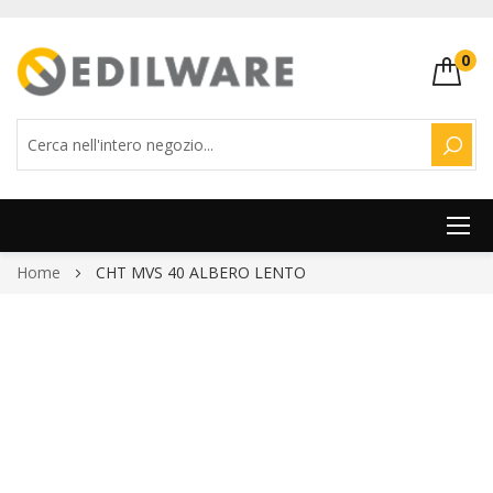
0
CERC
Salta
Home
CHT MVS 40 ALBERO LENTO
al
contenuto
Vai
alla
fine
della
galleria
di