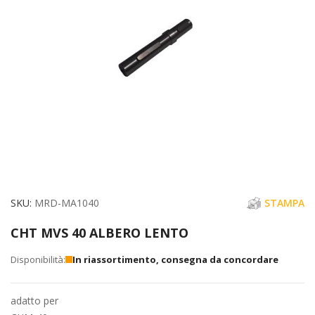
immagini
Vai
SKU
MRD-MA1040
STAMPA
all'inizio
CHT MVS 40 ALBERO LENTO
della
galleria
In riassortimento, consegna da concordare
di
immagini
adatto per