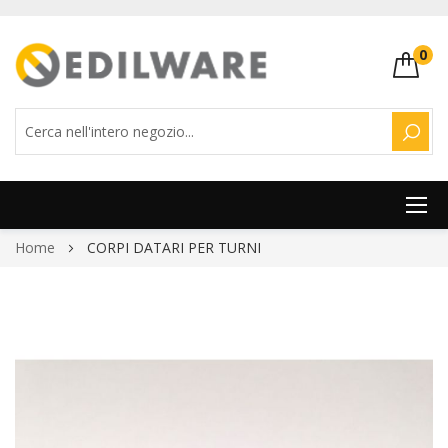
0
CERC
Salta
Home
CORPI DATARI PER TURNI
al
contenuto
Vai
alla
fine
della
galleria
di