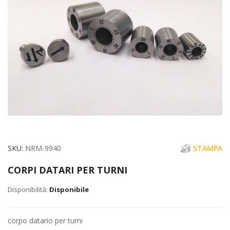
immagini
Vai
SKU
NRM-9940
STAMPA
all'inizio
CORPI DATARI PER TURNI
della
galleria
Disponibile
di
immagini
corpo datario per turni