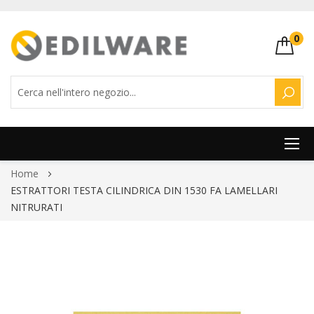
0
CERC
Salta
Home
al
ESTRATTORI TESTA CILINDRICA DIN 1530 FA LAMELLARI
contenuto
NITRURATI
Vai
alla
fine
della