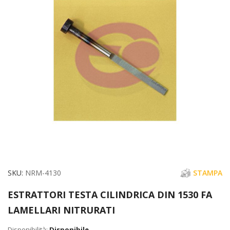
galleria
di
immagini
Vai
SKU
NRM-4130
STAMPA
all'inizio
ESTRATTORI TESTA CILINDRICA DIN 1530 FA
della
LAMELLARI NITRURATI
galleria
di
Disponibile