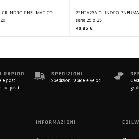
A CILINDRO PNEUMATICO
25N2A25A CILINDRO PNEUMA
 20
serie 25 ø 25
40,85 €
 RAPIDO
SPEDIZIONI
RE
e e post
Spedizioni rapide e veloci
Gest
oi acquisti
grat
INFORMAZIONI
EDIL