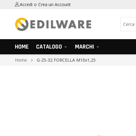
Accedi
Crea un Account
HOME
CATALOGO
MARCHI
Home
G-25-32 FORCELLA M10x1,25
Vai
alla
fine
della
galleria
di
immagini