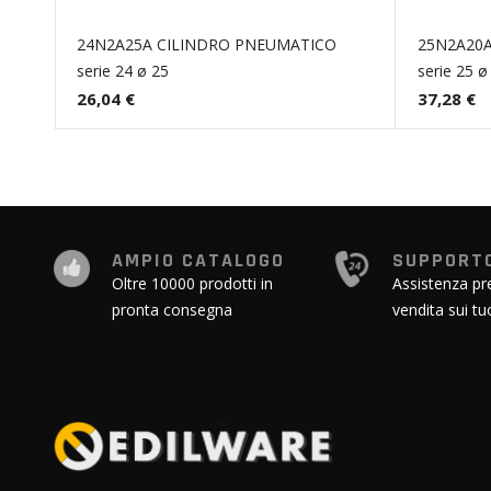
24N2A25A CILINDRO PNEUMATICO
25N2A20
serie 24 ø 25
serie 25 ø
26,04 €
37,28 €
AMPIO CATALOGO
SUPPORTO
Oltre 10000 prodotti in
Assistenza pr
pronta consegna
vendita sui tu