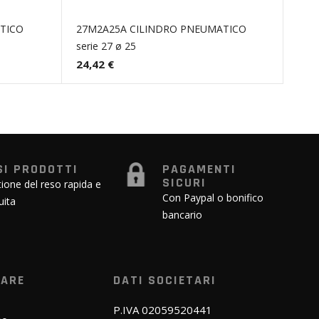
TICO
27M2A25A CILINDRO PNEUMATICO
serie 27 ø 25
24,42 €
SI PRODOTTI
PAGAMENTI
SICURI
ione del reso rapida e
Con Paypal o bonifico
uita
bancario
WARE
DATI SOCIETARI
P.IVA 02059520441