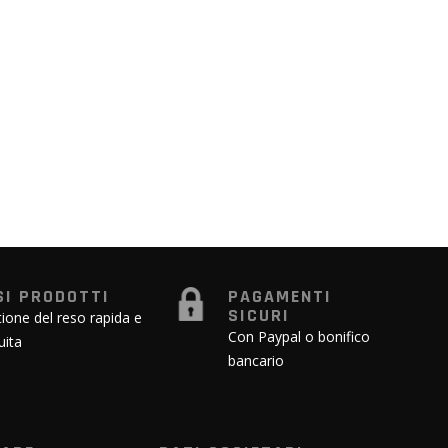
SI PRODOTTI
PAGAMENTI
SICURI
ione del reso rapida e
Con Paypal o bonifico
uita
bancario