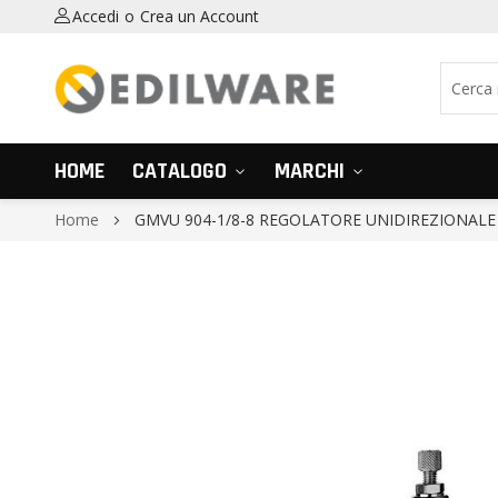
Accedi
Crea un Account
HOME
CATALOGO
MARCHI
Home
GMVU 904-1/8-8 REGOLATORE UNIDIREZIONALE
Vai
alla
fine
della
galleria
di
immagini