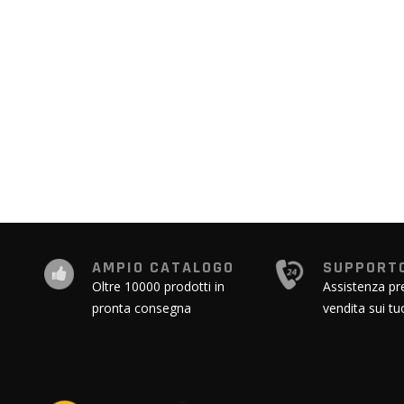
all'inizio
della
galleria
di
immagini
AMPIO CATALOGO
SUPPORTO
Oltre 10000 prodotti in
Assistenza pr
pronta consegna
vendita sui tu