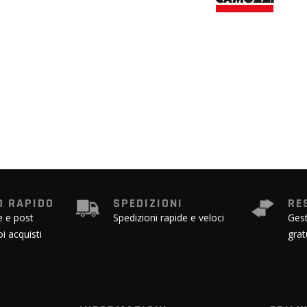
 RAPIDO
SPEDIZIONI
RE
e e post
Spedizioni rapide e veloci
Gest
oi acquisti
grat