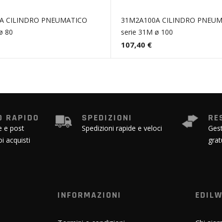
A CILINDRO PNEUMATICO
31M2A100A CILINDRO PNEU
ø 80
serie 31M ø 100
107,40 €
 RAPIDO
SPEDIZIONI
RE
e e post
Spedizioni rapide e veloci
Gest
oi acquisti
grat
INFORMAZIONI
EDIL