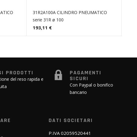
MATICO
31R2A100A CILINDRO PNEUMATICO
serie 31R ø 100
193,11 €
SI PRODOTTI
PAGAMENTI
SICURI
ione del reso rapida e
Con Paypal o bonifico
uita
bancario
WARE
DATI SOCIETARI
P.IVA 02059520441