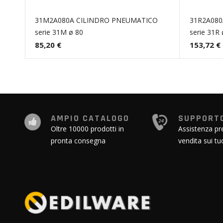
31M2A080A CILINDRO PNEUMATICO
31R2A080
serie 31M ø 80
serie 31R 
85,20 €
153,72 €
AMPIO CATALOGO
SUPPORTO
Oltre 10000 prodotti in
Assistenza pr
pronta consegna
vendita sui tu