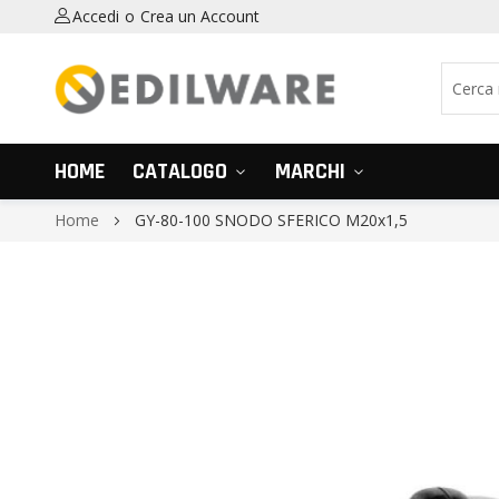
Accedi
Crea un Account
HOME
CATALOGO
MARCHI
Home
GY-80-100 SNODO SFERICO M20x1,5
Vai
alla
fine
della
galleria
di
immagini