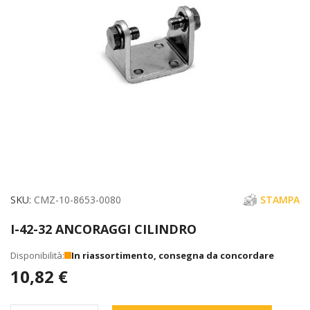
immagini
Vai
SKU
CMZ-10-8653-0080
STAMPA
all'inizio
I-42-32 ANCORAGGI CILINDRO
della
galleria
In riassortimento, consegna da concordare
di
10,82 €
immagini