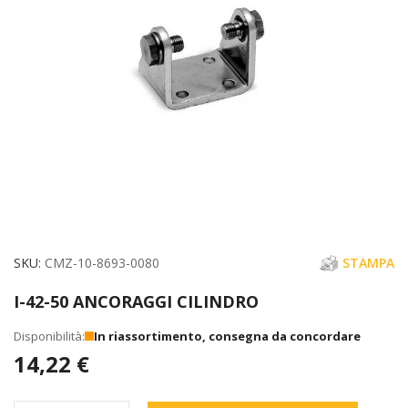
immagini
Vai
SKU
CMZ-10-8693-0080
STAMPA
all'inizio
I-42-50 ANCORAGGI CILINDRO
della
galleria
In riassortimento, consegna da concordare
di
14,22 €
immagini