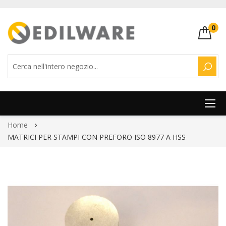
0
CERC
Salta
Home
al
MATRICI PER STAMPI CON PREFORO ISO 8977 A HSS
contenuto
Vai
alla
fine
della
galleria