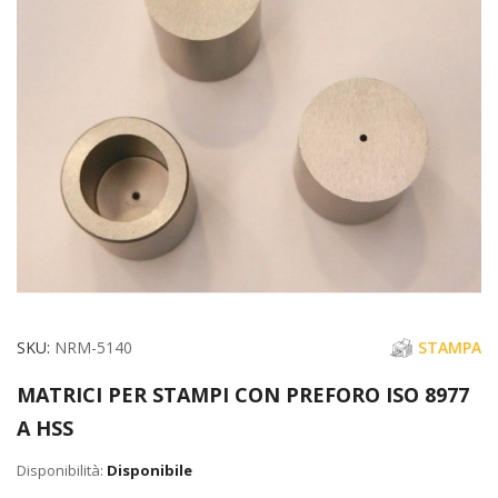
di
immagini
Vai
SKU
NRM-5140
STAMPA
all'inizio
MATRICI PER STAMPI CON PREFORO ISO 8977
della
A HSS
galleria
di
Disponibile
immagini