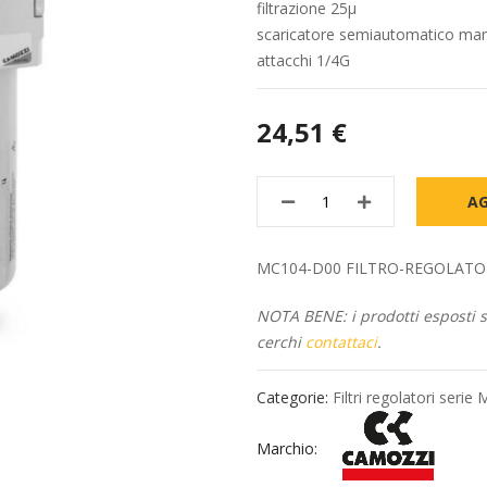
filtrazione 25µ
scaricatore semiautomatico manu
attacchi 1/4G
24,51 €
AG
MC104-D00 FILTRO-REGOLATORE è 
NOTA BENE: i prodotti esposti so
cerchi
contattaci
.
Categorie:
Filtri regolatori serie
Marchio: