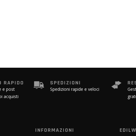
 RAPIDO
SPEDIZIONI
RE
e e post
Spedizioni rapide e veloci
Gest
oi acquisti
grat
INFORMAZIONI
EDIL