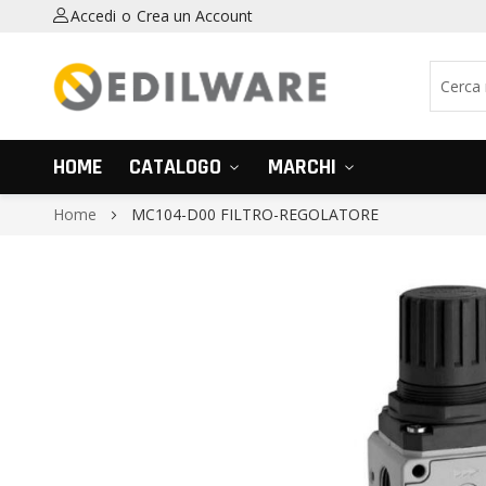
Accedi
Crea un Account
HOME
CATALOGO
MARCHI
Home
MC104-D00 FILTRO-REGOLATORE
Vai
alla
fine
della
galleria
di
immagini