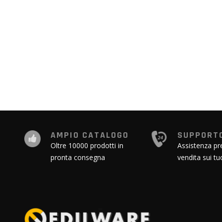
all'inizio
della
galleria
di
immagini
AMPIO CATALOGO
SUPPORTO
Oltre 10000 prodotti in
Assistenza pr
pronta consegna
vendita sui tu