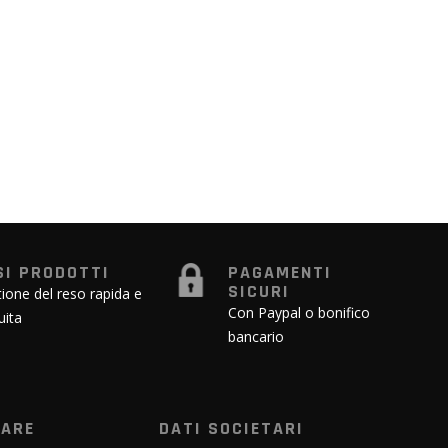
SI PRODOTTI
PAGAMENTI
SICURI
ione del reso rapida e
Con Paypal o bonifico
uita
bancario
WARE
DATI SOCIETARI