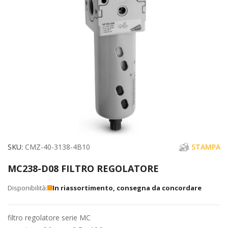
immagini
Vai
SKU
CMZ-40-3138-4B10
STAMPA
all'inizio
MC238-D08 FILTRO REGOLATORE
della
galleria
In riassortimento, consegna da concordare
di
immagini
filtro regolatore serie MC