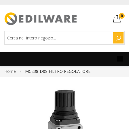
0
CERC
Salta
Home
MC238-D08 FILTRO REGOLATORE
al
contenuto
Vai
alla
fine
della
galleria
di