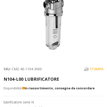
immagini
Vai
SKU
CMZ-40-1104-3000
STAMPA
all'inizio
N104-L00 LUBRIFICATORE
della
galleria
In riassortimento, consegna da concordare
di
immagini
lubrificatore serie N