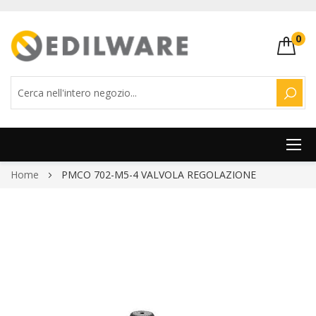
0
CERC
Salta
Home
PMCO 702-M5-4 VALVOLA REGOLAZIONE
al
contenuto
Vai
alla
fine
della
galleria
di