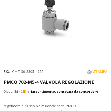
immagini
Vai
SKU
CMZ-30-8305-4956
STAMPA
all'inizio
PMCO 702-M5-4 VALVOLA REGOLAZIONE
della
galleria
In riassortimento, consegna da concordare
di
immagini
regolatore di flusso bidirezionale serie PMCO