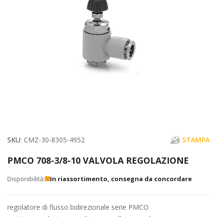
immagini
Vai
SKU
CMZ-30-8305-4952
STAMPA
all'inizio
PMCO 708-3/8-10 VALVOLA REGOLAZIONE
della
galleria
In riassortimento, consegna da concordare
di
immagini
regolatore di flusso bidirezionale serie PMCO