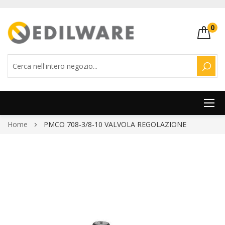
0
CERC
Salta
Home
PMCO 708-3/8-10 VALVOLA REGOLAZIONE
al
contenuto
Vai
alla
fine
della
galleria
di