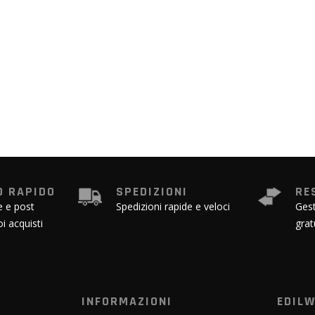
 RAPIDO
SPEDIZIONI
RE
e e post
Spedizioni rapide e veloci
Gest
oi acquisti
grat
INFORMAZIONI
EDIL