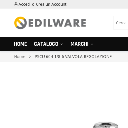
Accedi
Crea un Account
HOME
CATALOGO
MARCHI
Home
PSCU 604-1/8-6 VALVOLA REGOLAZIONE
Vai
alla
fine
della
galleria
di
immagini