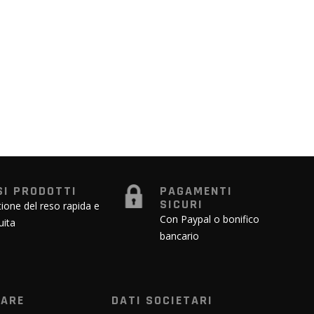
SI PRODOTTI
PAGAMENTI
SICURI
ione del reso rapida e
Con Paypal o bonifico
uita
bancario
WARE
DATI SOCIETARI