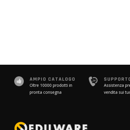
all'inizio
della
galleria
di
immagini
AMPIO CATALOGO
SUPPORTO
Oltre 10000 prodotti in
Assistenza pr
pronta consegna
vendita sui tu