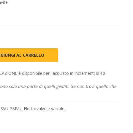
avite
GIUNGI AL CARRELLO
ONE è disponibile per l'acquisto in incrementi di 10
no solo una parte di quelli gestiti. Se non trovi quello che
 PSVU PMVU
,
Elettrovalvole valvole
,