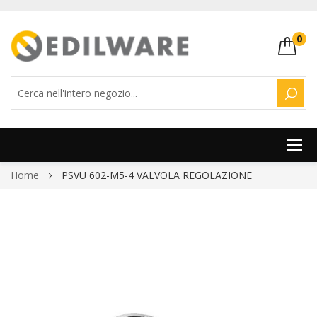
0
CERC
Salta
Home
PSVU 602-M5-4 VALVOLA REGOLAZIONE
al
contenuto
Vai
alla
fine
della
galleria
di