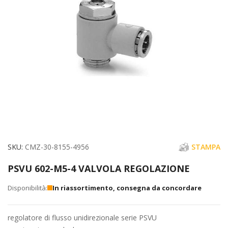
immagini
Vai
SKU
CMZ-30-8155-4956
STAMPA
all'inizio
PSVU 602-M5-4 VALVOLA REGOLAZIONE
della
galleria
In riassortimento, consegna da concordare
di
immagini
regolatore di flusso unidirezionale serie PSVU