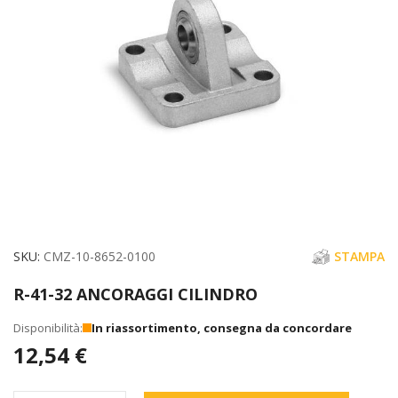
immagini
Vai
SKU
CMZ-10-8652-0100
STAMPA
all'inizio
R-41-32 ANCORAGGI CILINDRO
della
galleria
In riassortimento, consegna da concordare
di
12,54 €
immagini