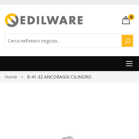
0
CERC
Salta
Home
R-41-32 ANCORAGGI CILINDRO
al
contenuto
Vai
alla
fine
della
galleria
di