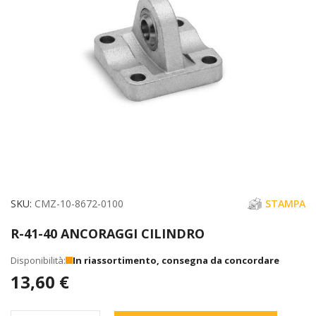
immagini
Vai
SKU
CMZ-10-8672-0100
STAMPA
all'inizio
R-41-40 ANCORAGGI CILINDRO
della
galleria
In riassortimento, consegna da concordare
di
13,60 €
immagini