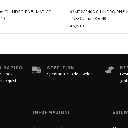
0A CILINDRO PNEUMATICO
63MT2C040A CILINDRO PNE
 40
TUBO serie 63 ø 40
46,53 €
 RAPIDO
SPEDIZIONI
RE
e e post
Spedizioni rapide e veloci
Gest
oi acquisti
grat
INFORMAZIONI
EDIL