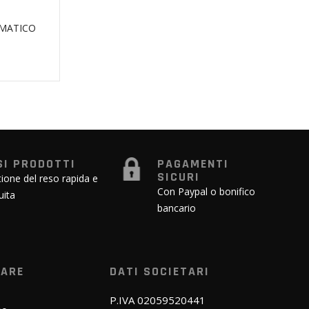
UMATICO
SI PRODOTTI
PAGAMENTI
SICURI
ione del reso rapida e
Con Paypal o bonifico
uita
bancario
WARE
DATI SOCIETARI
P.IVA 02059520441