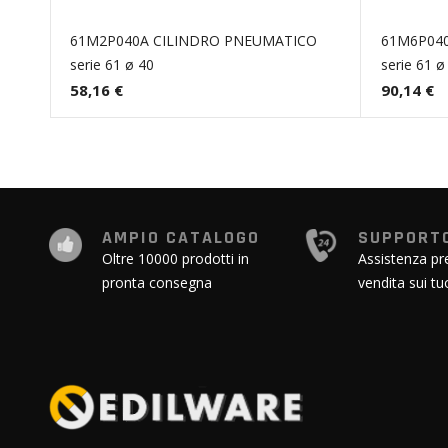
61M2P040A CILINDRO PNEUMATICO
61M6P04
serie 61 ø 40
serie 61 ø
58,16 €
90,14 €
AMPIO CATALOGO
SUPPORTO
Oltre 10000 prodotti in
Assistenza pr
pronta consegna
vendita sui tu