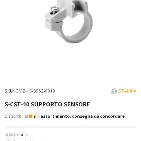
immagini
Vai
SKU
CMZ-10-8962-0010
STAMPA
all'inizio
S-CST-10 SUPPORTO SENSORE
della
galleria
In riassortimento, consegna da concordare
di
immagini
adatto per