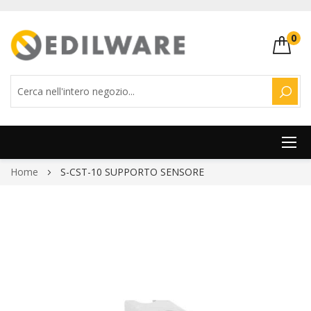
0
CERC
Salta
Home
S-CST-10 SUPPORTO SENSORE
al
contenuto
Vai
alla
fine
della
galleria
di