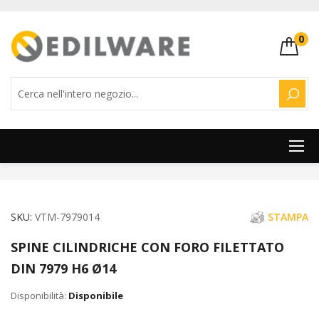
0
CERC
Salta
al
contenuto
Vai
Vai
SKU
VTM-7979014
STAMPA
alla
all'inizio
SPINE CILINDRICHE CON FORO FILETTATO
fine
della
DIN 7979 H6 Ø14
della
galleria
galleria
di
Disponibile
di
immagini
immagini