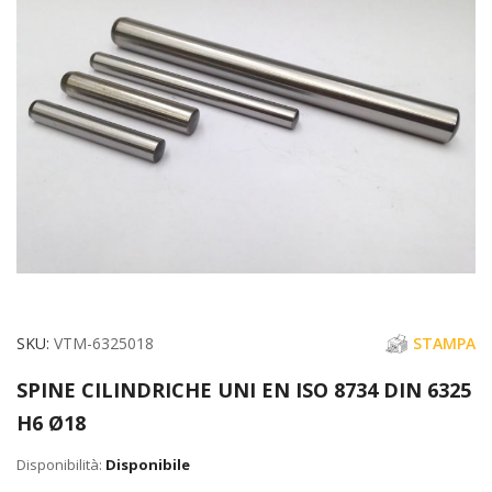
di
immagini
Vai
SKU
VTM-6325018
STAMPA
all'inizio
SPINE CILINDRICHE UNI EN ISO 8734 DIN 6325
della
H6 Ø18
galleria
di
Disponibile
immagini