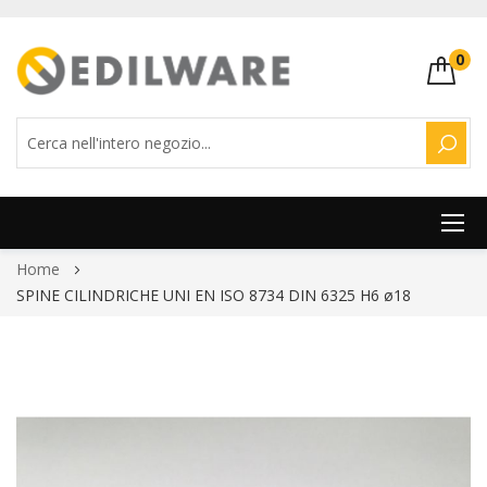
0
CERC
Salta
Home
al
SPINE CILINDRICHE UNI EN ISO 8734 DIN 6325 H6 ø18
contenuto
Vai
alla
fine
della
galleria