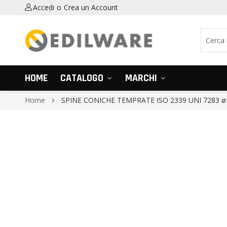
Accedi
Crea un Account
HOME
CATALOGO
MARCHI
Home
SPINE CONICHE TEMPRATE ISO 2339 UNI 7283 ø
Vai
alla
fine
della
galleria
di
immagini