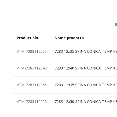
all'inizio
della
galleria
di
immagini
Product Sku
Nome prodotto
Elementi
VTM-7283112035
7283 12x35 SPINA CONICA TEMP K
prodotti
raggruppati
VTM-7283112040
7283 12x40 SPINA CONICA TEMP K
VTM-7283112045
7283 12x45 SPINA CONICA TEMP K
VTM-7283112050
7283 12x50 SPINA CONICA TEMP K