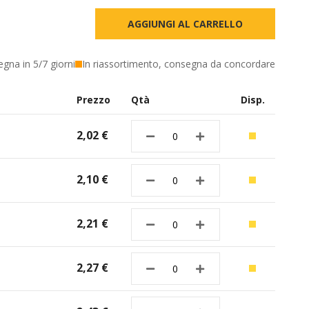
AGGIUNGI AL CARRELLO
egna in 5/7 giorni
In riassortimento, consegna da concordare
Prezzo
Qtà
Disp.
2,02 €
2,10 €
2,21 €
2,27 €