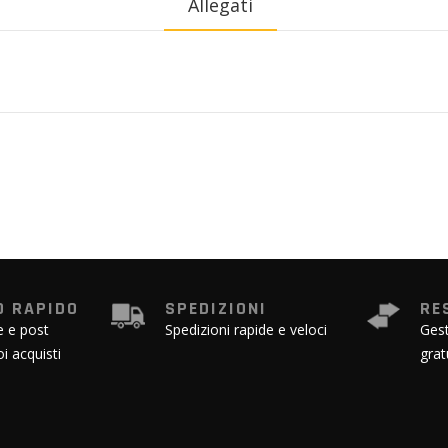
Allegati
 RAPIDO
SPEDIZIONI
RE
e e post
Spedizioni rapide e veloci
Gest
oi acquisti
grat