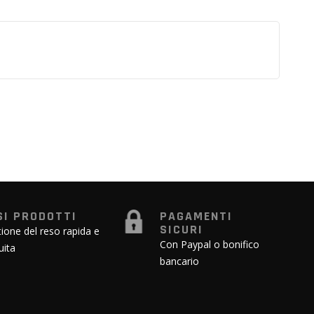
SI PRODOTTI
PAGAMENTI
SICURI
ione del reso rapida e
Con Paypal o bonifico
uita
bancario