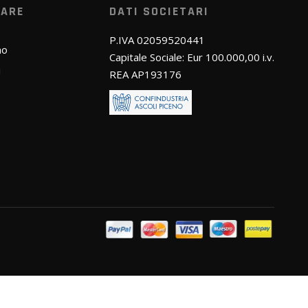
WARE
DATI SOCIETARI
P.IVA 02059520441
mo
Capitale Sociale: Eur 100.000,00 i.v.
i
REA AP193176