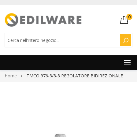
0
CERC
Salta
Home
TMCO 976-3/8-8 REGOLATORE BIDIREZIONALE
al
contenuto
Vai
alla
fine
della
galleria
di