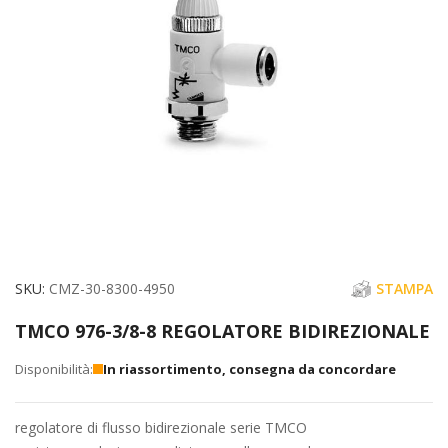
immagini
Vai
SKU
CMZ-30-8300-4950
STAMPA
all'inizio
TMCO 976-3/8-8 REGOLATORE BIDIREZIONALE
della
galleria
In riassortimento, consegna da concordare
di
immagini
regolatore di flusso bidirezionale serie TMCO