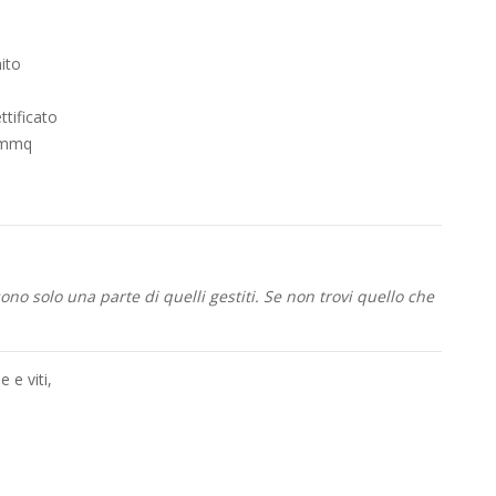
nito
q
ttificato
g/mmq
i
no solo una parte di quelli gestiti. Se non trovi quello che
e e viti
,