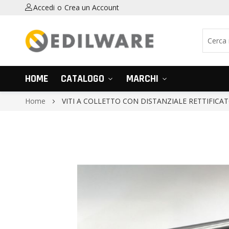
Accedi
Crea un Account
HOME
CATALOGO
MARCHI
Home
VITI A COLLETTO CON DISTANZIALE RETTIFICAT
Vai
alla
fine
della
galleria
di
immagini