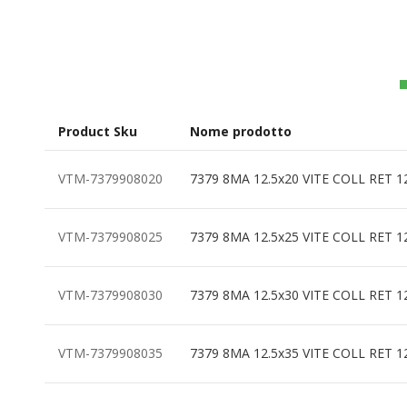
all'inizio
della
galleria
di
immagini
Product Sku
Nome prodotto
Elementi
VTM-7379908020
7379 8MA 12.5x20 VITE COLL RET 1
prodotti
raggruppati
VTM-7379908025
7379 8MA 12.5x25 VITE COLL RET 1
VTM-7379908030
7379 8MA 12.5x30 VITE COLL RET 1
VTM-7379908035
7379 8MA 12.5x35 VITE COLL RET 1