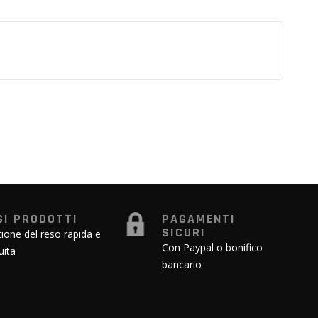
SI PRODOTTI
PAGAMENTI
SICURI
ione del reso rapida e
Con Paypal o bonifico
uita
bancario