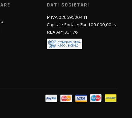
WARE
DATI SOCIETARI
P.IVA 02059520441
mo
Capitale Sociale: Eur 100.000,00 i.v.
i
REA AP193176