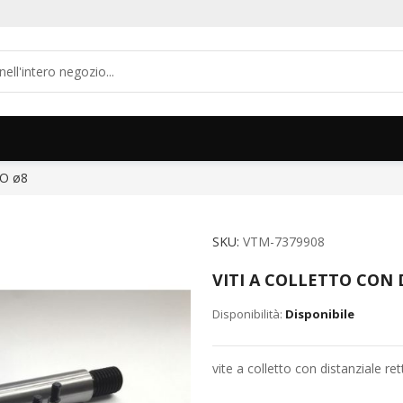
O ø8
SKU
VTM-7379908
VITI A COLLETTO CON 
Disponibile
vite a colletto con distanziale ret