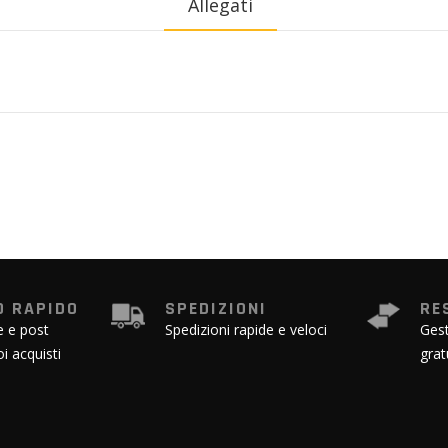
Allegati
 RAPIDO
SPEDIZIONI
RE
e e post
Spedizioni rapide e veloci
Gest
oi acquisti
grat