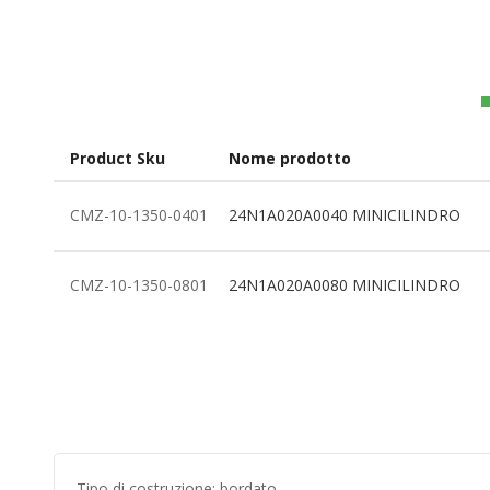
all'inizio
della
galleria
di
immagini
Product Sku
Nome prodotto
Elementi
CMZ-10-1350-0401
24N1A020A0040 MINICILINDRO
prodotti
raggruppati
CMZ-10-1350-0801
24N1A020A0080 MINICILINDRO
Tipo di costruzione: bordato