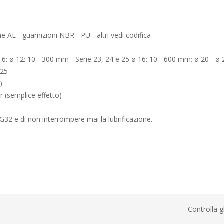
e AL - guarnizioni NBR - PU - altri vedi codifica
16: ø 12: 10 - 300 mm - Serie 23, 24 e 25 ø 16: 10 - 600 mm; ø 20 - ø
 25
)
r (semplice effetto)
OVG32 e di non interrompere mai la lubrificazione.
Controlla g