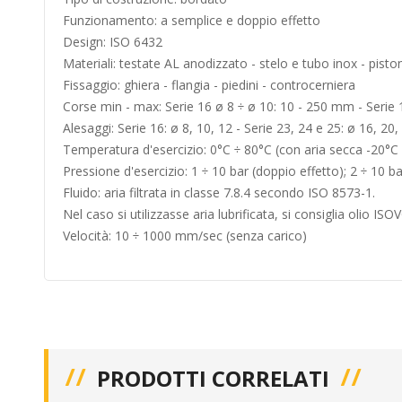
Funzionamento: a semplice e doppio effetto
Design: ISO 6432
Materiali: testate AL anodizzato - stelo e tubo inox - piston
Fissaggio: ghiera - flangia - piedini - controcerniera
Corse min - max: Serie 16 ø 8 ÷ ø 10: 10 - 250 mm - Serie 
Alesaggi: Serie 16: ø 8, 10, 12 - Serie 23, 24 e 25: ø 16, 20,
Temperatura d'esercizio: 0°C ÷ 80°C (con aria secca -20°C 
Pressione d'esercizio: 1 ÷ 10 bar (doppio effetto); 2 ÷ 10 ba
Fluido: aria filtrata in classe 7.8.4 secondo ISO 8573-1.
Nel caso si utilizzasse aria lubrificata, si consiglia olio IS
Velocità: 10 ÷ 1000 mm/sec (senza carico)
PRODOTTI CORRELATI