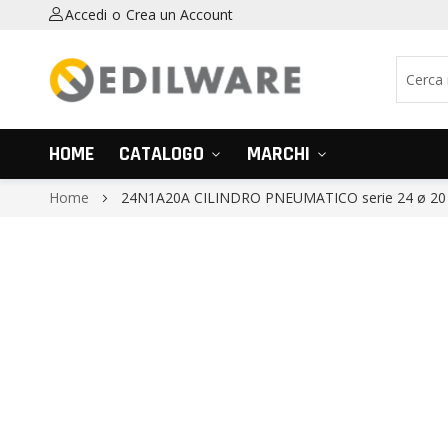
Accedi
Crea un Account
HOME
CATALOGO
MARCHI
Home
24N1A20A CILINDRO PNEUMATICO serie 24 ø 20
Vai
alla
fine
della
galleria
di
immagini