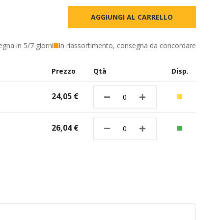
AGGIUNGI AL CARRELLO
egna in 5/7 giorni
In riassortimento, consegna da concordare
Prezzo
Qtà
Disp.
24,05 €
26,04 €