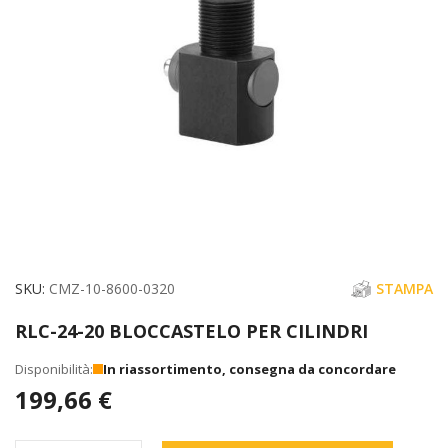
immagini
Vai
SKU
CMZ-10-8600-0320
STAMPA
all'inizio
RLC-24-20 BLOCCASTELO PER CILINDRI
della
galleria
In riassortimento, consegna da concordare
di
199,66 €
immagini