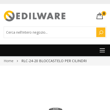
0
CERC
Salta
Home
RLC-24-20 BLOCCASTELO PER CILINDRI
al
contenuto
Vai
alla
fine
della
galleria
di