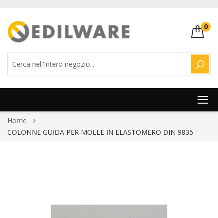
0
CERC
Salta
Home
al
COLONNE GUIDA PER MOLLE IN ELASTOMERO DIN 9835
contenuto
Vai
alla
fine
della
galleria