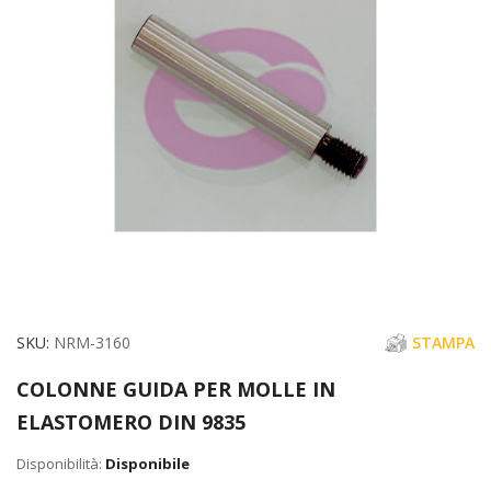
di
immagini
Vai
SKU
NRM-3160
STAMPA
all'inizio
COLONNE GUIDA PER MOLLE IN
della
ELASTOMERO DIN 9835
galleria
di
Disponibile
immagini